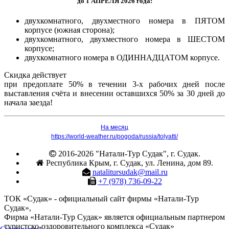
до 1 АПРЕЛЯ 2026 года:
двухкомнатного, двухместного номера в ПЯТОМ
корпусе (южная сторона);
двухкомнатного, двухместного номера в ШЕСТОМ
корпусе;
двухкомнатного номера в ОДИННАДЦАТОМ корпусе.
Скидка действует
при предоплате 50% в течении 3-х рабочих дней после
выставления счёта и внесении оставшихся 50% за 30 дней до
начала заезда!
На месяц
https://world-weather.ru/pogoda/russia/tolyatti/
2016-2026 "Натали-Тур Судак", г. Судак.
Республика Крым, г. Судак, ул. Ленина, дом 89.
natalitursudak@mail.ru
+7 (978) 736-09-22
ТОК «Судак» - официальный сайт фирмы «Натали-Тур
Судак»,
Фирма «Натали-Тур Судак» является официальным партнером
туристско-оздоровительного комплекса «Судак»